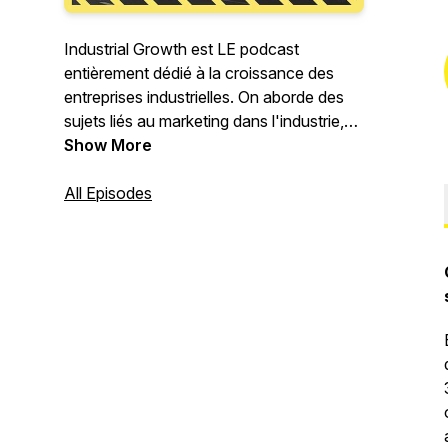
Industrial Growth est LE podcast
entièrement dédié à la croissance des
entreprises industrielles. On aborde des
sujets liés au marketing dans l'industrie,
aux ventes, à la relation client et plus
Show More
généralement à tous ce qui peut aider les
industriels à générer plus de business ou
All Episodes
à grandir.