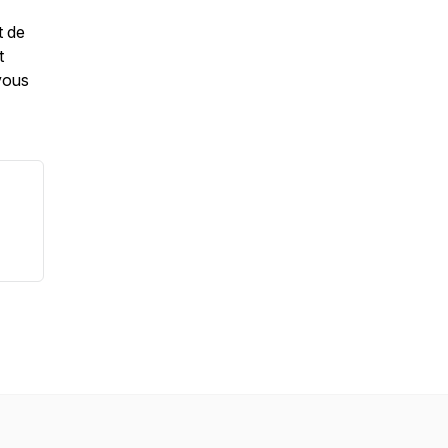
t de
t
vous