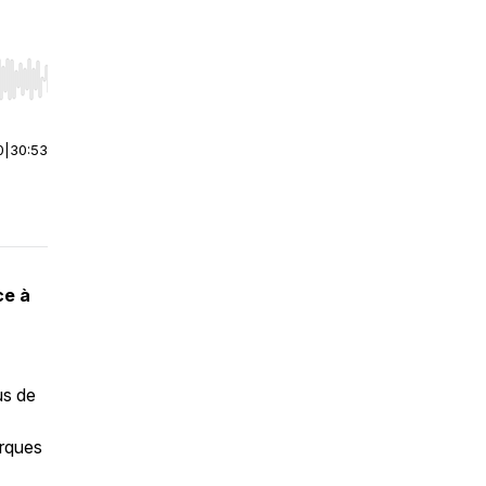
r end. Hold shift to jump forward or backward.
0
|
30:53
ce à
us de
arques