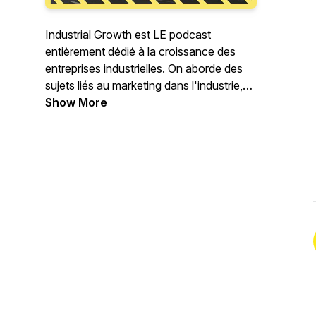
Industrial Growth est LE podcast
entièrement dédié à la croissance des
entreprises industrielles. On aborde des
sujets liés au marketing dans l'industrie,
aux ventes, à la relation client et plus
Show More
généralement à tous ce qui peut aider les
industriels à générer plus de business ou
à grandir.