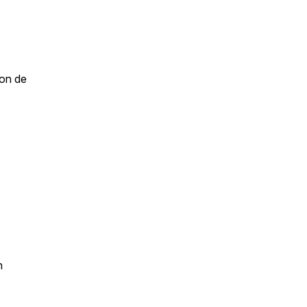
lon de
n