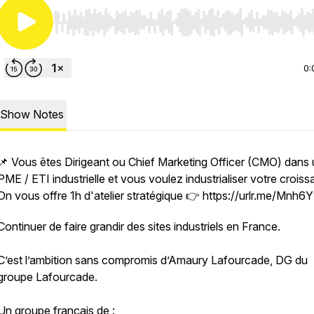
Use Left/Right to seek, Home/End to jump to start o
0:
Show Notes
📌 Vous êtes Dirigeant ou Chief Marketing Officer (CMO) dans
PME / ETI industrielle et vous voulez industrialiser votre crois
On vous offre 1h d'atelier stratégique 👉 https://urlr.me/Mnh6
Continuer de faire grandir des sites industriels en France.
C’est l’ambition sans compromis d’Amaury Lafourcade, DG du
groupe Lafourcade.
Un groupe français de :