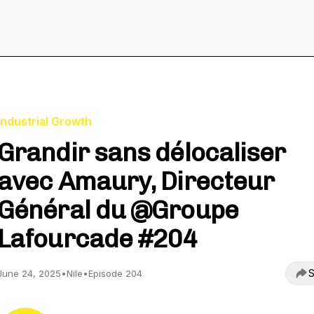
Industrial Growth
Grandir sans délocaliser
avec Amaury, Directeur
Général du @Groupe
Lafourcade #204
S
June 24, 2025
•
Nile
•
Episode 204