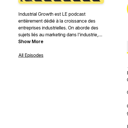
Industrial Growth est LE podcast
entièrement dédié à la croissance des
entreprises industrielles. On aborde des
sujets liés au marketing dans l'industrie,
aux ventes, à la relation client et plus
Show More
généralement à tous ce qui peut aider les
industriels à générer plus de business ou
All Episodes
à grandir.