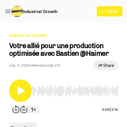
+ Follow
Industrial Growth
Industrial Growth
Votre allié pour une production
optimisée avec Bastien @Haimer
Share
July 11, 2025
•
Nile
•
Episode 214
Use Left/Right to seek, Home/End to jump to st
0:00
|
3:14